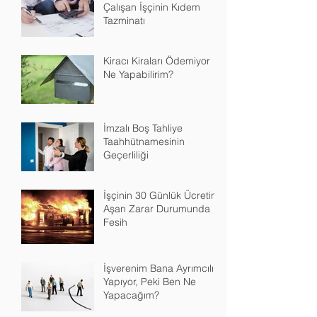
Aynı İşverende Aralıklı
Çalışan İşçinin Kıdem
Tazminatı
Kiracı Kiraları Ödemiyor
Ne Yapabilirim?
İmzalı Boş Tahliye
Taahhütnamesinin
Geçerliliği
İşçinin 30 Günlük Ücretini
Aşan Zarar Durumunda
Fesih
İşverenim Bana Ayrımcılık
Yapıyor, Peki Ben Ne