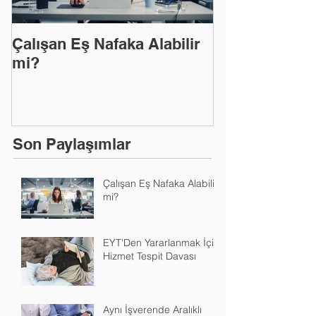
Çalışan Eş Nafaka Alabilir
EYT'Den Yara
mi?
Hizmet Tespit
Son Paylaşımlar
Çalışan Eş Nafaka Alabilir
mi?
EYT'Den Yararlanmak İçin
Hizmet Tespit Davası