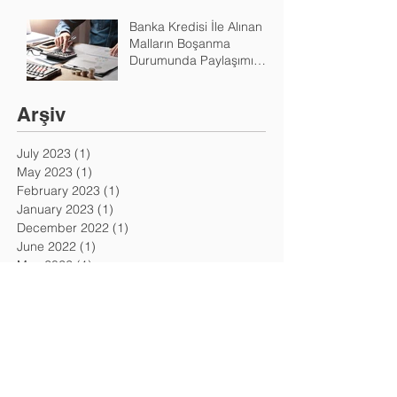
Mi?
Banka Kredisi İle Alınan
Malların Boşanma
Durumunda Paylaşımı
Nasıl Yapılır?
Arşiv
July 2023
(1)
1 post
May 2023
(1)
1 post
February 2023
(1)
1 post
January 2023
(1)
1 post
December 2022
(1)
1 post
June 2022
(1)
1 post
May 2022
(1)
1 post
April 2022
(1)
1 post
March 2022
(1)
1 post
February 2022
(1)
1 post
January 2022
(1)
1 post
December 2021
(1)
1 post