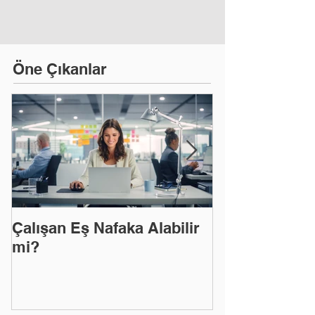
Öne Çıkanlar
Çalışan Eş Nafaka Alabilir
EYT'Den Yara
mi?
Hizmet Tespit