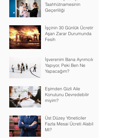
İmzalı Boş Tahliye
Taahhütnamesinin
Geçerliliği
İşçinin 30 Günlük Ücretini
Aşan Zarar Durumunda
Fesih
İşverenim Bana Ayrımcılık
Yapıyor, Peki Ben Ne
Yapacağım?
Eşimden Gizli Aile
Konutunu Devredebilir
miyim?
Üst Düzey Yöneticiler
Fazla Mesai Ücreti Alabilir