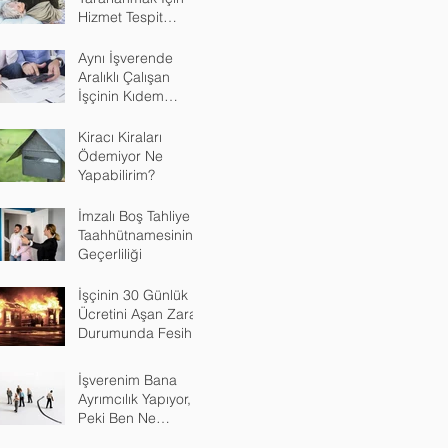
Hizmet Tespit
Davası
Aynı İşverende
Aralıklı Çalışan
İşçinin Kıdem
Tazminatı
Kiracı Kiraları
Ödemiyor Ne
Yapabilirim?
İmzalı Boş Tahliye
Taahhütnamesinin
Geçerliliği
İşçinin 30 Günlük
Ücretini Aşan Zarar
Durumunda Fesih
İşverenim Bana
Ayrımcılık Yapıyor,
Peki Ben Ne
Yapacağım?