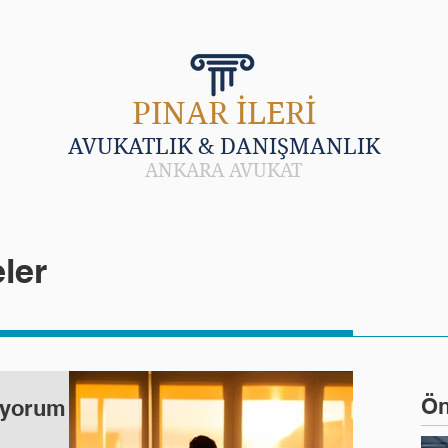
LARI
HAKKINDA
HABER VE MAKALE
SIK 
PINAR İLERİ
AVUKATLIK & DANIŞMANLIK
ANKARA AVUKAT
ler
Ön
iyorum