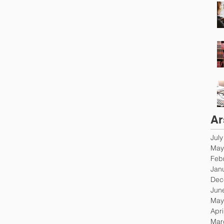
Ar
Jul
May
Feb
Jan
Dec
Jun
May
Apri
Mar