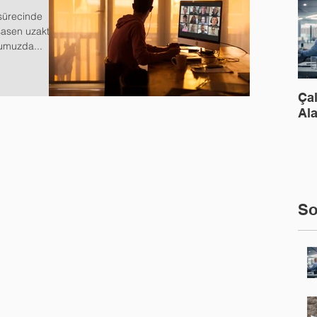
sürecinde
sasen uzaktan
numuzda...
Ça
Ala
So