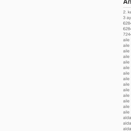
An
2. 
3 ay
6284
7244
aile
aile
aile
aile
aile
aile
aile
aile
aile
aile
aile