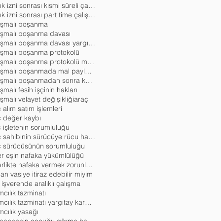
analık izni sonrası kısmi süreli çalışma
analık izni sonrası part time çalışma
aşmalı boşanma
aşmalı boşanma davası
anlaşmalı boşanma davası yargıtay kararla
aşmalı boşanma protokolü
anlaşmalı boşanma protokolü mal paylaşımı örneği
anlaşmalı boşanmada mal paylaşımı
anlaşmalı boşanmadan sonra katkı payı davası
şmalı fesih işçinin hakları
şmalı velayet değişikliği
araç
 alım satım işlemleri
ç değer kaybı
 işletenin sorumluluğu
araç sahibinin sürücüye rücu hakkı
ç sürücüsünün sorumluluğu
er eşin nafaka yükümlülüğü
askerlikte nafaka vermek zorunlu mudur
an vasiye itiraz edebilir miyim
 işverende aralıklı çalışma
mcılık tazminatı
ayrımcılık tazminatı yargıtay kararları
mcılık yasağı
babaannenin çocuğu görme hakkı