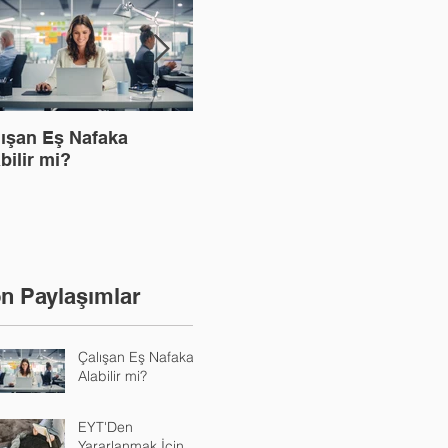
lışan Eş Nafaka
EYT'Den Yararlanmak İçin
Kira
Ne 
bilir mi?
Hizmet Tespit Davası
n Paylaşımlar
Çalışan Eş Nafaka
Alabilir mi?
EYT'Den
Yararlanmak İçin