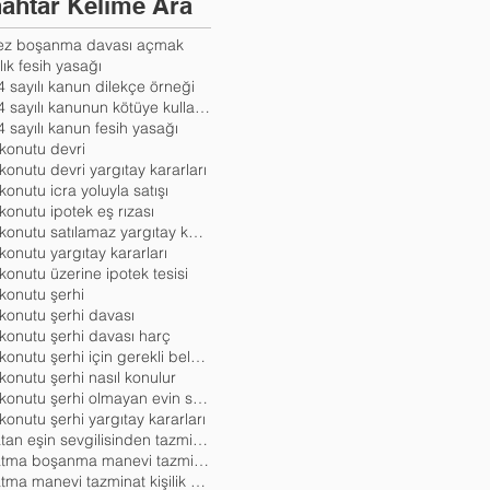
ahtar Kelime Ara
kez boşanma davası açmak
lık fesih yasağı
 sayılı kanun dilekçe örneği
6284 sayılı kanunun kötüye kullanılması
 sayılı kanun fesih yasağı
 konutu devri
 konutu devri yargıtay kararları
 konutu icra yoluyla satışı
 konutu ipotek eş rızası
aile konutu satılamaz yargıtay kararları
 konutu yargıtay kararları
 konutu üzerine ipotek tesisi
 konutu şerhi
 konutu şerhi davası
 konutu şerhi davası harç
aile konutu şerhi için gerekli belgeler
 konutu şerhi nasıl konulur
aile konutu şerhi olmayan evin satışı
 konutu şerhi yargıtay kararları
aldatan eşin sevgilisinden tazminat istenebilir mi
aldatma boşanma manevi tazminat
aldatma manevi tazminat kişilik hakları