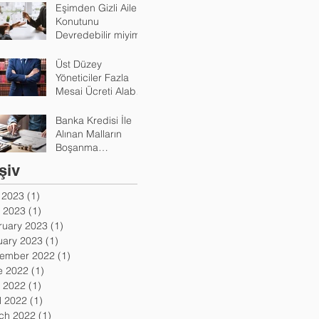
Eşimden Gizli Aile
Konutunu
Devredebilir miyim?
Üst Düzey
Yöneticiler Fazla
Mesai Ücreti Alabilir
Mi?
Banka Kredisi İle
Alınan Malların
Boşanma
Durumunda
şiv
Paylaşımı Nasıl
Yapılır?
y 2023
(1)
1 post
 2023
(1)
1 post
ruary 2023
(1)
1 post
uary 2023
(1)
1 post
ember 2022
(1)
1 post
e 2022
(1)
1 post
 2022
(1)
1 post
l 2022
(1)
1 post
ch 2022
(1)
1 post