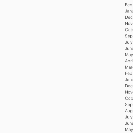
Feb
Jan
Dec
Nov
Oct
Sep
Jul
Jun
May
Apri
Mar
Feb
Jan
Dec
Nov
Oct
Sep
Aug
Jul
Jun
May