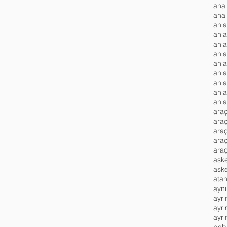
anl
anl
anl
anla
anla
araç
ara
araç
ara
ask
atan
aynı
ayrı
ayrı