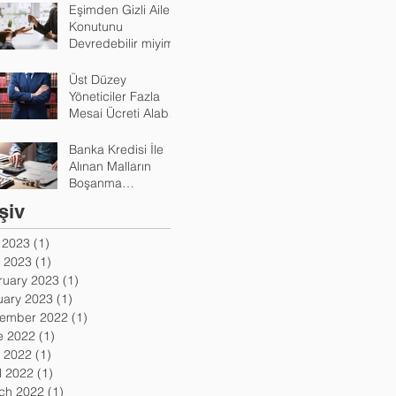
Eşimden Gizli Aile
Konutunu
Devredebilir miyim?
Üst Düzey
Yöneticiler Fazla
Mesai Ücreti Alabilir
Mi?
Banka Kredisi İle
Alınan Malların
Boşanma
Durumunda
şiv
Paylaşımı Nasıl
Yapılır?
y 2023
(1)
1 post
 2023
(1)
1 post
ruary 2023
(1)
1 post
uary 2023
(1)
1 post
ember 2022
(1)
1 post
e 2022
(1)
1 post
 2022
(1)
1 post
l 2022
(1)
1 post
ch 2022
(1)
1 post