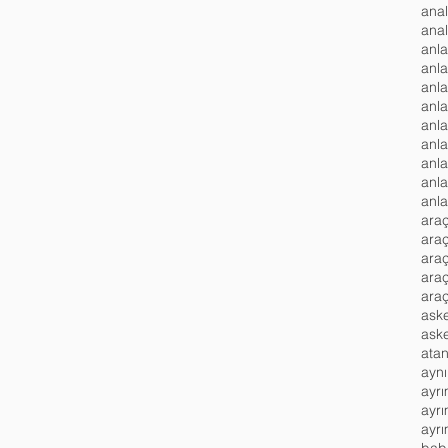
anl
anl
anl
anla
anla
araç
ara
araç
ara
ask
atan
aynı
ayrı
ayrı