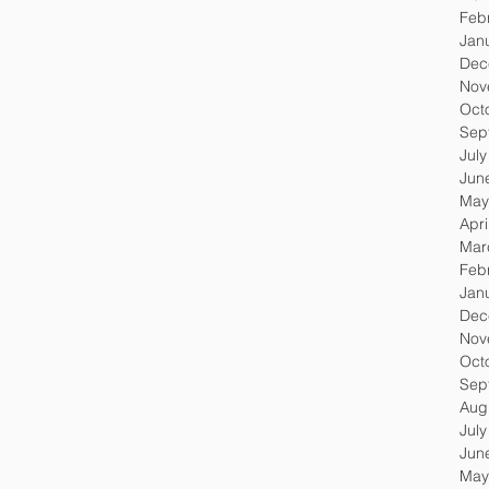
Feb
Jan
Dec
Nov
Oct
Sep
Jul
Jun
May
Apri
Mar
Feb
Jan
Dec
Nov
Oct
Sep
Aug
Jul
Jun
May