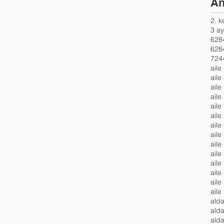
An
2. 
3 ay
6284
7244
aile
aile
aile
aile
aile
aile
aile
aile
aile
aile
aile