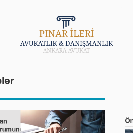
LARI
HAKKINDA
HABER VE MAKALE
SIK 
PINAR İLERİ
AVUKATLIK & DANIŞMANLIK
ANKARA AVUKAT
ler
Ön
nan
urumunda