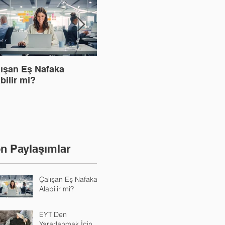
lışan Eş Nafaka
EYT'Den Yararlanmak İçin
Kira
Ne 
bilir mi?
Hizmet Tespit Davası
n Paylaşımlar
Çalışan Eş Nafaka
Alabilir mi?
EYT'Den
Yararlanmak İçin