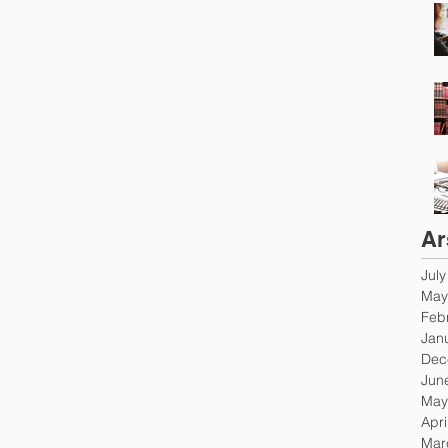
Ar
Jul
May
Feb
Jan
Dec
Jun
May
Apri
Mar