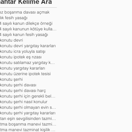
ahtar Kelime Ara
kez boşanma davası açmak
lık fesih yasağı
 sayılı kanun dilekçe örneği
6284 sayılı kanunun kötüye kullanılması
 sayılı kanun fesih yasağı
 konutu devri
 konutu devri yargıtay kararları
 konutu icra yoluyla satışı
 konutu ipotek eş rızası
aile konutu satılamaz yargıtay kararları
 konutu yargıtay kararları
 konutu üzerine ipotek tesisi
 konutu şerhi
 konutu şerhi davası
 konutu şerhi davası harç
aile konutu şerhi için gerekli belgeler
 konutu şerhi nasıl konulur
aile konutu şerhi olmayan evin satışı
 konutu şerhi yargıtay kararları
aldatan eşin sevgilisinden tazminat istenebilir mi
aldatma boşanma manevi tazminat
aldatma manevi tazminat kişilik hakları