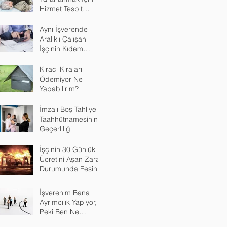
Hizmet Tespit
Davası
Aynı İşverende
Aralıklı Çalışan
İşçinin Kıdem
Tazminatı
Kiracı Kiraları
Ödemiyor Ne
Yapabilirim?
İmzalı Boş Tahliye
Taahhütnamesinin
Geçerliliği
İşçinin 30 Günlük
Ücretini Aşan Zarar
Durumunda Fesih
İşverenim Bana
Ayrımcılık Yapıyor,
Peki Ben Ne
Yapacağım?