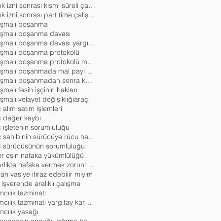
analık izni sonrası kısmi süreli çalışma
analık izni sonrası part time çalışma
aşmalı boşanma
aşmalı boşanma davası
anlaşmalı boşanma davası yargıtay kararla
aşmalı boşanma protokolü
anlaşmalı boşanma protokolü mal paylaşımı örneği
anlaşmalı boşanmada mal paylaşımı
anlaşmalı boşanmadan sonra katkı payı davası
şmalı fesih işçinin hakları
şmalı velayet değişikliği
araç
 alım satım işlemleri
ç değer kaybı
 işletenin sorumluluğu
araç sahibinin sürücüye rücu hakkı
ç sürücüsünün sorumluluğu
er eşin nafaka yükümlülüğü
askerlikte nafaka vermek zorunlu mudur
an vasiye itiraz edebilir miyim
 işverende aralıklı çalışma
mcılık tazminatı
ayrımcılık tazminatı yargıtay kararları
mcılık yasağı
babaannenin çocuğu görme hakkı