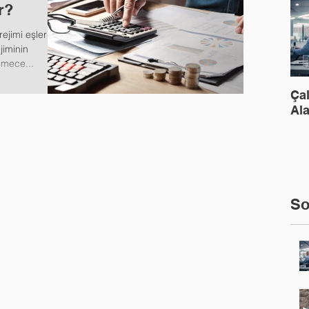
r?
rejimi eşlerden
jiminin
emece...
Ça
Ala
So