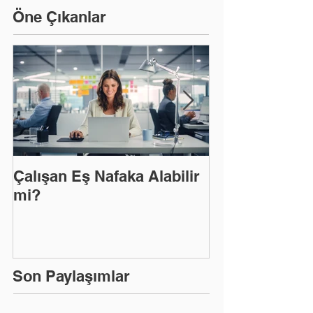
Öne Çıkanlar
Çalışan Eş Nafaka Alabilir
EYT'Den Yarar
mi?
Hizmet Tespit
Son Paylaşımlar