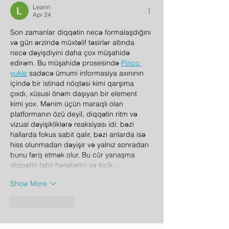
Leann
Apr 24
Son zamanlar diqqətin necə formalaşdığını 
və gün ərzində müxtəlif təsirlər altında 
necə dəyişdiyini daha çox müşahidə 
edirəm. Bu müşahidə prosesində 
Pinco 
yukle
 sadəcə ümumi informasiya axınının 
içində bir istinad nöqtəsi kimi qarşıma 
çıxdı, xüsusi önəm daşıyan bir element 
kimi yox. Mənim üçün maraqlı olan 
platformanın özü deyil, diqqətin ritm və 
vizual dəyişikliklərə reaksiyası idi: bəzi 
hallarda fokus sabit qalır, bəzi anlarda isə 
hiss olunmadan dəyişir və yalnız sonradan 
bunu fərq etmək olur. Bu cür yanaşma 
diqqətin təbii hərəkətini və kiçik…
Show More
Like
Reply