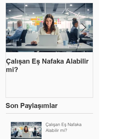
Çalışan Eş Nafaka Alabilir
EYT'Den Yarar
mi?
Hizmet Tespit
Son Paylaşımlar
Çalışan Eş Nafaka
Alabilir mi?