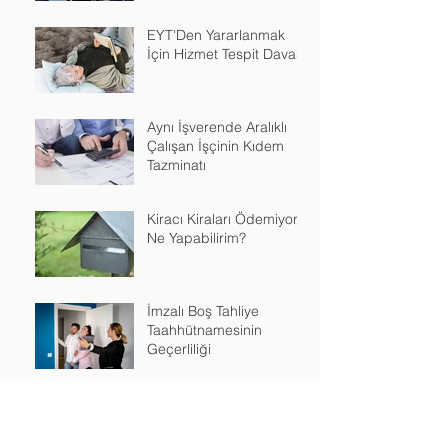
EYT'Den Yararlanmak
İçin Hizmet Tespit Davası
Aynı İşverende Aralıklı
Çalışan İşçinin Kıdem
Tazminatı
Kiracı Kiraları Ödemiyor
Ne Yapabilirim?
İmzalı Boş Tahliye
Taahhütnamesinin
Geçerliliği
İşçinin 30 Günlük
Ücretini Aşan Zarar
Durumunda Fesih