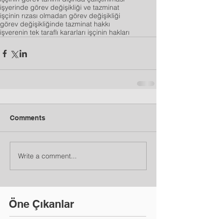
işyerinde görev değişikliği ve tazminat
işçinin rızası olmadan görev değişikliği
görev değişikliğinde tazminat hakkı
işverenin tek taraflı kararları işçinin hakları
Comments
Write a comment...
Öne Çıkanlar