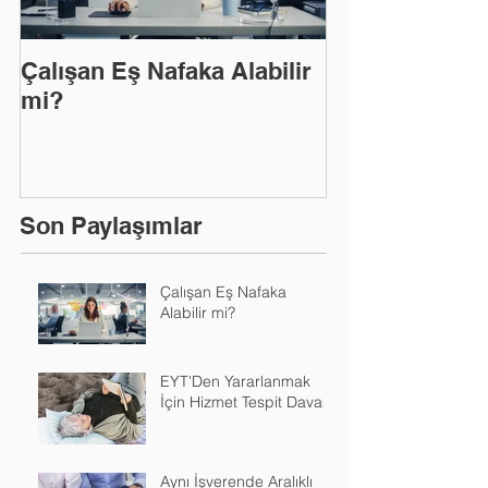
Çalışan Eş Nafaka Alabilir
EYT'Den Yarar
mi?
Hizmet Tespit
Son Paylaşımlar
Çalışan Eş Nafaka
Alabilir mi?
EYT'Den Yararlanmak
İçin Hizmet Tespit Davası
Aynı İşverende Aralıklı