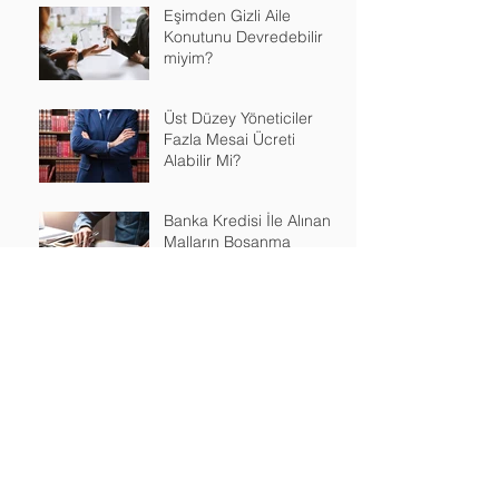
Eşimden Gizli Aile
Konutunu Devredebilir
miyim?
Üst Düzey Yöneticiler
Fazla Mesai Ücreti
Alabilir Mi?
Banka Kredisi İle Alınan
Malların Boşanma
Durumunda Paylaşımı
Nasıl Yapılır?
Arşiv
July 2023
(1)
1 post
May 2023
(1)
1 post
February 2023
(1)
1 post
January 2023
(1)
1 post
December 2022
(1)
1 post