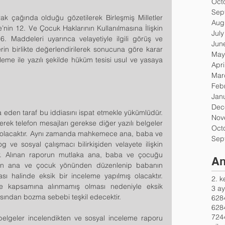
Oct
Sep
k çağında olduğu gözetilerek Birleşmiş Milletler 
Aug
nin 12. Ve Çocuk Haklarının Kullanılmasına İlişkin 
Jul
. Maddeleri uyarınca velayetiyle ilgili görüş ve 
Jun
erin birlikte değerlendirilerek sonucuna göre karar 
May
leme ile yazılı şekilde hüküm tesisi usul ve yasaya 
Apri
Mar
Feb
Jan
Dec
ia eden taraf bu iddiasını ispat etmekle yükümlüdür. 
Nov
rek telefon mesajları gerekse diğer yazılı belgeler 
Oct
ı olacaktır. Aynı zamanda mahkemece ana, baba ve 
Sep
e sosyal çalışmacı bilirkişiden velayete ilişkin 
ır. Alınan raporun mutlaka ana, baba ve çocuğu 
An
un ana ve çocuk yönünden düzenlenip babanın 
ı halinde eksik bir inceleme yapılmış olacaktır. 
2. 
me kapsamına alınmamış olması nedeniyle eksik 
3 ay
ısından bozma sebebi teşkil edecektir.  
6284
7244
i belgeler incelendikten ve sosyal inceleme raporu 