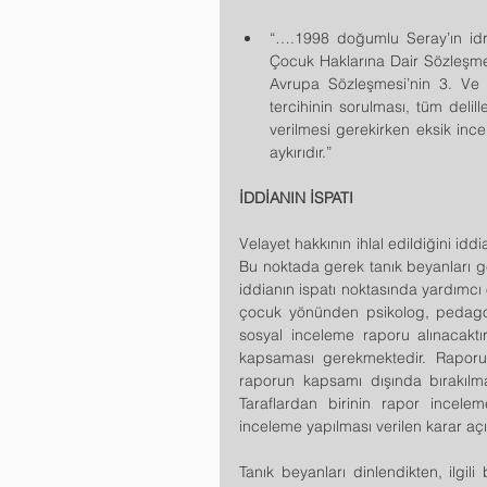
“….1998 doğumlu Seray’ın idra
Çocuk Haklarına Dair Sözleşme’
Avrupa Sözleşmesi’nin 3. Ve 6
tercihinin sorulması, tüm delill
verilmesi gerekirken eksik ince
aykırıdır.” 
İDDİANIN İSPATI
Velayet hakkının ihlal edildiğini idd
Bu noktada gerek tanık beyanları ge
iddianın ispatı noktasında yardımc
çocuk yönünden psikolog, pedagog v
sosyal inceleme raporu alınacakt
kapsaması gerekmektedir. Rapor
raporun kapsamı dışında bırakılmas
Taraflardan birinin rapor incele
inceleme yapılması verilen karar aç
Tanık beyanları dinlendikten, ilgil