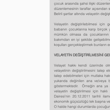
çocuk arasında şahsi ilişki düzenle
düzenlemesinin taraflar açısından
Belirli şartlar altında velayetin değişt
Velayetin değiştirilebilmesi için
babanın çocuklarına karşı birçok y
mümkün olmasa da çocuklarının ge
bakımdan en iyi şekilde gelişebilme
koşulları gerçekleştirmek bunların 
VELAYETİN DEĞİŞTİRİLMESİNİ G
Velayet hakkı kendi üzerinde 
velayetinin değiştirilmesini talep 
talep edebilmeleri için mutlaka hak
yukarıda değinilen ana ve/veya ba
göstermektedir.  Örneğin ana ya 
velayetin değiştirilmesi için hak
Dairesi’nin 20.12.2011 tarihli il
ekonomik güçsüzlüğü tek başına velaye
O halde hangi durumlarda çocuğun 