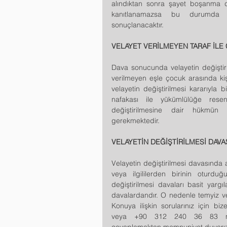
alındıktan sonra şayet boşanma da
kanıtlanamazsa bu durumda vel
sonuçlanacaktır.  
VELAYET VERİLMEYEN TARAF İLE 
Dava sonucunda velayetin değiştiril
verilmeyen eşle çocuk arasında kiş
velayetin değiştirilmesi kararıyla 
nafakası ile yükümlülüğe resen 
değiştirilmesine dair hükmün k
gerekmektedir.
VELAYETİN DEĞİŞTİRİLMESİ DAV
Velayetin değiştirilmesi davasında a
veya ilgililerden birinin oturdu
değiştirilmesi davaları basit yargı
davalardandır. O nedenle temyiz ve 
Konuya ilişkin sorularınız için biz
veya +90 312 240 36 83 numaral