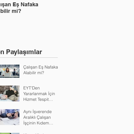
lışan Eş Nafaka
EYT'Den Yararlanmak İçin
Kira
Ne 
bilir mi?
Hizmet Tespit Davası
n Paylaşımlar
Çalışan Eş Nafaka
Alabilir mi?
EYT'Den
Yararlanmak İçin
Hizmet Tespit
Davası
Aynı İşverende
Aralıklı Çalışan
İşçinin Kıdem
Tazminatı