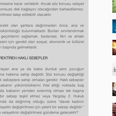
nmesine karar verilebilir. Ancak söz konusu velayet 
 sonsuza dek bağlayıcı olacağından bahsedilemez. 
irilmesi talep edilebilir olacaktır.
 gerekli olan şartlara değinmeden önce, ana ve 
ükümlülüğü bulunmaktadır. Bunları sınırlandırmak 
çimlerini sağlamak, bedensel, fikri ve ahlaki 
sini için gerekli olan sosyal, ekonomik ve kültürel 
en başında gelmektedir.
EREKTİREN HAKLI SEBEPLER
olmayan ana ya da baba durduk yere çocuğun 
etme hakkına sahip değildir. Söz konusu değişikliği 
lı sebeplere sahip olmaları gerekir. Haklı sebepler 
banın yükümlülüklerini ihlal ettiği noktada baş 
da babanın yeniden evlenmiş olması tek başına 
lı bir sebep teşkil etmez veya Yargıtay 2. Hukuk 
amında da değinmiş olduğu üzere “davalı kadının 
tin değiştirilmesi için yeterli bir sebep değildir.” 
velayetinin değiştirilmesi gündeme gelecektir?