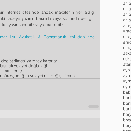
.
r internet sitesinde ancak makalenin yer aldığı 
anla
ıdaki ifadeye yazının başında veya sonunda belirgin 
anla
iden yayımlanabilir veya basılabilir.
araç
ara
araç
ınar İleri Avukatlık & Danışmanlık izni dahilinde 
ara
ask
 değiştirilmesi yargıtay kararları
atan
laşmalı velayet değişikliği
aynı
kili mahkeme
ayrı
r sürer
çocuğun velayetinin değiştirilmesi
ayrı
ban
bank
boş