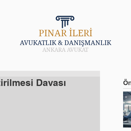
LARI
HAKKINDA
HABER VE MAKALE
SIK 
PINAR İLERİ
AVUKATLIK & DANIŞMANLIK
ANKARA AVUKAT
irilmesi Davası
Ön