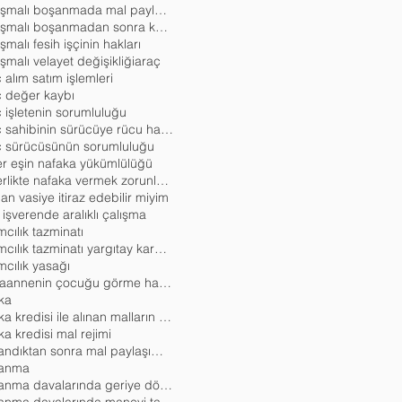
anlaşmalı boşanmada mal paylaşımı
anlaşmalı boşanmadan sonra katkı payı davası
şmalı fesih işçinin hakları
şmalı velayet değişikliği
araç
 alım satım işlemleri
ç değer kaybı
 işletenin sorumluluğu
araç sahibinin sürücüye rücu hakkı
ç sürücüsünün sorumluluğu
er eşin nafaka yükümlülüğü
askerlikte nafaka vermek zorunlu mudur
an vasiye itiraz edebilir miyim
 işverende aralıklı çalışma
mcılık tazminatı
ayrımcılık tazminatı yargıtay kararları
mcılık yasağı
babaannenin çocuğu görme hakkı
ka
banka kredisi ile alınan malların paylaşımı
a kredisi mal rejimi
boşandıktan sonra mal paylaşımı davası açılır mı
anma
boşanma davalarında geriye dönük telefon kayıtları
boşanma davalarında manevi tazminat