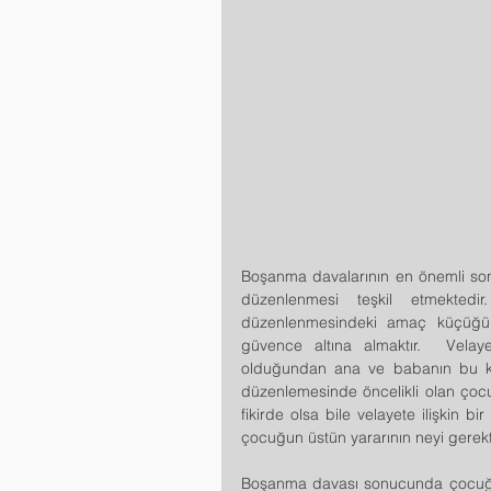
Boşanma davalarının en önemli sonu
düzenlenmesi teşkil etmektedi
düzenlenmesindeki amaç küçüğün 
güvence altına almaktır.  Velay
olduğundan ana ve babanın bu konu
düzenlemesinde öncelikli olan çoc
fikirde olsa bile velayete ilişkin b
çocuğun üstün yararının neyi gerekti
Boşanma davası sonucunda çocuğun ve