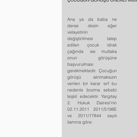
ÇOCUĞUN GÖRÜŞÜ ÖNEMLİ MİDİ
Ana ya da baba ne 
derse desin eğer 
velayetinin
değiştirilmesi talep 
edilen çocuk idrak 
çağında ise mutlaka 
onun görüşüne 
başvurulması 
gerekmektedir. Çocuğun 
görüşü alınmaksızın 
verilen bir karar sırf bu 
nedenle bozma sebebi 
teşkil edecektir. Yargıtay 
2. Hukuk Dairesi’nin 
02.11.2011 2011/5198E 
ve 2011/17844 sayılı 
ilamına göre: