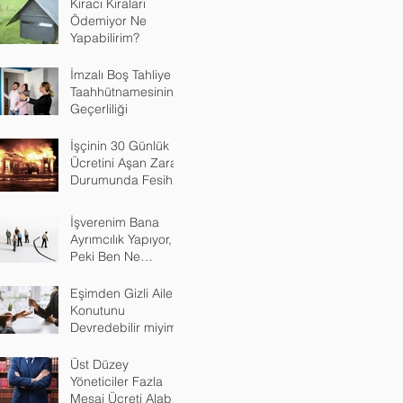
Kiracı Kiraları
Ödemiyor Ne
Yapabilirim?
İmzalı Boş Tahliye
Taahhütnamesinin
Geçerliliği
İşçinin 30 Günlük
Ücretini Aşan Zarar
Durumunda Fesih
İşverenim Bana
Ayrımcılık Yapıyor,
Peki Ben Ne
Yapacağım?
Eşimden Gizli Aile
Konutunu
Devredebilir miyim?
Üst Düzey
Yöneticiler Fazla
Mesai Ücreti Alabilir