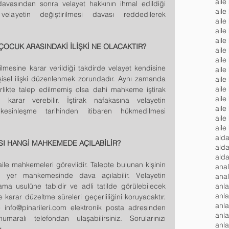
aile
vasından sonra velayet hakkının ihmal edildiği 
aile
ayetin değiştirilmesi davası reddedilerek 
aile
aile
ÇOCUK ARASINDAKİ İLİŞKİ NE OLACAKTIR?
aile
aile
mesine karar verildiği takdirde velayet kendisine 
aile
isel ilişki düzenlenmek zorundadır. Aynı zamanda 
aile
aile
birlikte talep edilmemiş olsa dahi mahkeme iştirak 
karar verebilir. İştirak nafakasına velayetin 
aile
esinleşme tarihinden itibaren hükmedilmesi 
aile
ASI HANGİ MAHKEMEDE AÇILABİLİR?
ile mahkemeleri görevlidir. Talepte bulunan kişinin 
ğu yer mahkemesinde dava açılabilir. Velayetin 
anl
lama usulüne tabidir ve adli tatilde görülebilecek 
anl
karar düzeltme süreleri geçerliliğini koruyacaktır. 
e info@pinarileri.com elektronik posta adresinden 
anl
ı telefondan ulaşabilirsiniz. Sorularınızı 