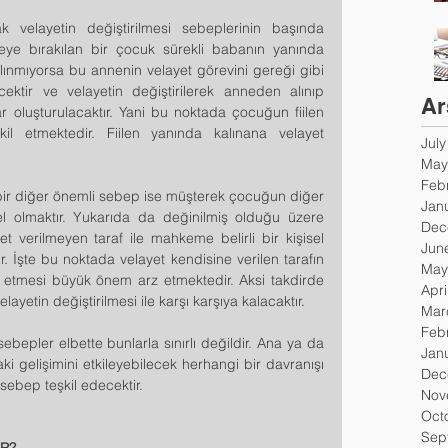
 velayetin değiştirilmesi sebeplerinin başında 
eye bırakılan bir çocuk sürekli babanın yanında 
lınmıyorsa bu annenin velayet görevini gereği gibi 
ektir ve velayetin değiştirilerek anneden alınıp 
Ar
 oluşturulacaktır. Yani bu noktada çocuğun fiilen 
l etmektedir. Fiilen yanında kalınana velayet 
Jul
May
Feb
r bir diğer önemli sebep ise müşterek çocuğun diğer 
Jan
ngel olmaktır. Yukarıda da değinilmiş olduğu üzere 
Dec
verilmeyen taraf ile mahkeme belirli bir kişisel 
Jun
r. İşte bu noktada velayet kendisine verilen tarafın 
May
et etmesi büyük önem arz etmektedir. Aksi takdirde 
Apri
ayetin değiştirilmesi ile karşı karşıya kalacaktır.  
Mar
Feb
sebepler elbette bunlarla sınırlı değildir. Ana ya da 
Jan
i gelişimini etkileyebilecek herhangi bir davranışı 
Dec
r sebep teşkil edecektir.
Nov
Oct
Sep