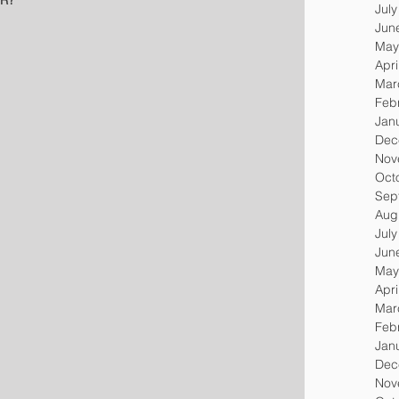
R?
Jul
Jun
May
Apri
Mar
Feb
Jan
Dec
Nov
Oct
Sep
Aug
Jul
Jun
May
Apri
Mar
Feb
Jan
Dec
Nov