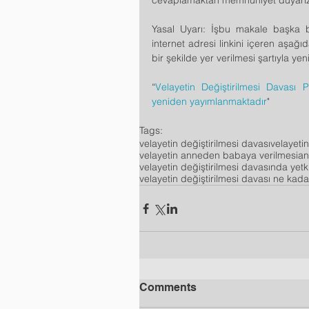
cevaplamaktan memnuniyet duyarız
Yasal Uyarı: İşbu makale başka bi
internet adresi linkini içeren aşağ
bir şekilde yer verilmesi şartıyla yen
“
Velayetin Değiştirilmesi Davası P
yeniden yayımlanmaktadır
"
Tags:
velayetin değiştirilmesi davası
velayetin
velayetin anneden babaya verilmesi
an
velayetin değiştirilmesi davasında yet
velayetin değiştirilmesi davası ne kada
Comments