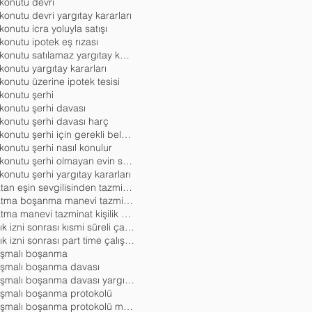
 konutu devri
 konutu devri yargıtay kararları
 konutu icra yoluyla satışı
 konutu ipotek eş rızası
aile konutu satılamaz yargıtay kararları
 konutu yargıtay kararları
 konutu üzerine ipotek tesisi
 konutu şerhi
 konutu şerhi davası
 konutu şerhi davası harç
aile konutu şerhi için gerekli belgeler
 konutu şerhi nasıl konulur
aile konutu şerhi olmayan evin satışı
 konutu şerhi yargıtay kararları
aldatan eşin sevgilisinden tazminat istenebilir mi
aldatma boşanma manevi tazminat
aldatma manevi tazminat kişilik hakları
analık izni sonrası kısmi süreli çalışma
analık izni sonrası part time çalışma
aşmalı boşanma
aşmalı boşanma davası
anlaşmalı boşanma davası yargıtay kararla
aşmalı boşanma protokolü
anlaşmalı boşanma protokolü mal paylaşımı örneği