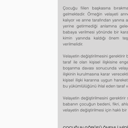
Çocuğu fiilen başkasına bırakmak
gelmektedir. Örneğin velayeti ann
kalıyor ve anne tarafından yanına a
yerine getirmediği anlamına gelec
babaya verilmesi yönünde bir karar
kimin yanında kaldığı önem teşki
verilmelidir.
Velayetin değiştirilmesini gerektiri
taraf ile olan kişisel ilişkisine e
boşanma davası sonucunda velayet 
ilişkinin kurulmasına karar verecekti
kişisel ilişki kararına uygun harek
bu yükümlülüğünü ihlal eden taraf vel
Velayetin değiştirilmesini gerektirir 
babanın çocuğun bedeni, fikri, ahlak
velayetin değiştirilmesi için haklı bi