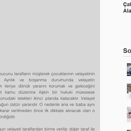
Ça
Ala
So
cunu tarafların müşterek çocuklarının velayetinin 
r. Ayrılık ve boşanma durumunda velayetin 
ileriye dönük yararını korumak ve geleceğini 
et kamu düzenine ilişkin bir hukuki müessese 
daki istekleri ikinci planda kalacaktır. Velayet 
uğun üstün yararıdır. O nedenle ana ve baba aynı 
ir karar verilmeden önce ilk dikkate alınacak olan o 
rdiğidir.
layeti taraflardan birine verilip diğer taraf ile 