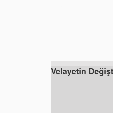
ANASAYFA
FAALİYET ALAN
Velayetin Değişt